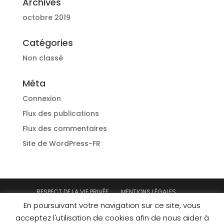
Archives
octobre 2019
Catégories
Non classé
Méta
Connexion
Flux des publications
Flux des commentaires
Site de WordPress-FR
RESPECT DE LA VIE PRIVÉE
MENTIONS LÉGALES
CONDITIONS GÉNÉRALES DE VENTE
En poursuivant votre navigation sur ce site, vous
MEMBRE OFFICIEL DE
acceptez l'utilisation de cookies afin de nous aider à